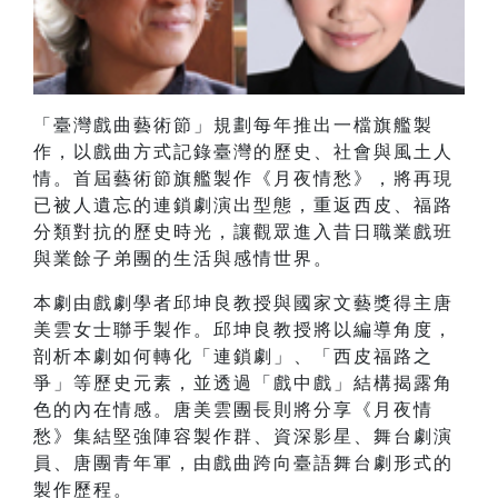
「臺灣戲曲藝術節」規劃每年推出一檔旗艦製
作，以戲曲方式記錄臺灣的歷史、社會與風土人
情。首屆藝術節旗艦製作《月夜情愁》，將再現
已被人遺忘的連鎖劇演出型態，重返西皮、福路
分類對抗的歷史時光，讓觀眾進入昔日職業戲班
與業餘子弟團的生活與感情世界。
本劇由戲劇學者邱坤良教授與國家文藝獎得主唐
美雲女士聯手製作。邱坤良教授將以編導角度，
剖析本劇如何轉化「連鎖劇」、「西皮福路之
爭」等歷史元素，並透過「戲中戲」結構揭露角
色的內在情感。唐美雲團長則將分享《月夜情
愁》集結堅強陣容製作群、資深影星、舞台劇演
員、唐團青年軍，由戲曲跨向臺語舞台劇形式的
製作歷程。