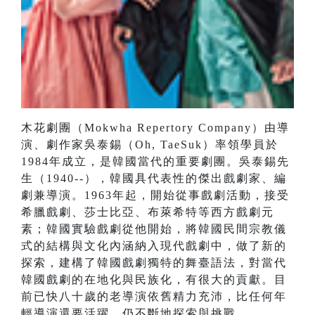
木花劇團（Mokwha Repertory Company）由導
演、劇作家吳泰錫（Oh, TaeSuk）率領學員於
1984年成立，是韓國當代的重要劇團。吳泰錫先
生（1940--），韓國具代表性的傑出戲劇家、編
劇兼導演。1963年起，開始從事戲劇活動，接受
希臘戲劇、莎士比亞、布萊希特等西方戲劇元
素；韓國實驗戲劇從他開始，將韓國民間宗教儀
式的結構與文化內涵納入現代戲劇中，做了新的
探索，建構了韓國戲劇獨特的舞臺語法，對當代
韓國戲劇的在地化與民族化，有很大的貢獻。目
前已快八十歲的老導演依舊精力充沛，比任何年
輕導演還要活躍，仍不斷地探索與挑戰。