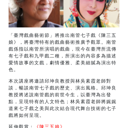
「臺灣戲曲藝術節」將推出南管七子戲《陳三五
娘》，將臺灣特有的戲曲藝術推廣予觀眾。南管
戲係指以南管所演唱的戲曲，現今在臺灣所流傳
有七子戲和九甲戲二種，所演出的內容多為描述
愛情故事的文戲，劇情優雅、柔美細膩為演出特
色。
本次講座將邀請邱坤良教授與林吳素霞老師對
談，暢談南管七子戲的歷史、演出風格。邱坤良
教授將述說南管戲的前世今生，以臺灣為出發
點，呈現特有的人文特色；林吳素霞老師將娓娓
道來七子戲之美與此次結合現代舞台技術的七子
戲將如何呈現。
延伸觀賞：
《
陳三五娘
》