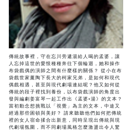
傳統故事裡，守在忘川旁遞湯給人喝的孟婆，讓
人忘掉這世的愛恨種種奔往下個輪迴，她和操作
布袋戲偶的演師之間有什麼樣的關係？ 從小在布
袋戲世家薰陶下長大的柯家兄弟，是如何和現代
偶戲相遇，甚至與現代劇場連結呢？他又如何從
傳統的段子裡找到養份，以布袋戲演師的角度出
發與編劇姜富琴一起工作出《孟婆•湯》的文本？
當初動念想挑戰以「視覺」為主的文本，中途又
經過那些困頓與美好？ 請來聽聽他們如何把傳統
裡的女人宿命揉合出新意，同時呈現出傳統與現
代劇場氛圍，而不同劇場風格怎麼激盪出令人驚