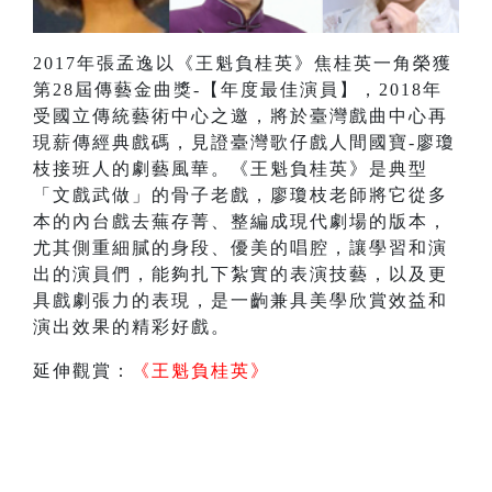
2017年張孟逸以《王魁負桂英》焦桂英一角榮獲
第28屆傳藝金曲獎-【年度最佳演員】，2018年
受國立傳統藝術中心之邀，將於臺灣戲曲中心再
現薪傳經典戲碼，見證臺灣歌仔戲人間國寶-廖瓊
枝接班人的劇藝風華。《王魁負桂英》是典型
「文戲武做」的骨子老戲，廖瓊枝老師將它從多
本的內台戲去蕪存菁、整編成現代劇場的版本，
尤其側重細膩的身段、優美的唱腔，讓學習和演
出的演員們，能夠扎下紮實的表演技藝，以及更
具戲劇張力的表現，是一齣兼具美學欣賞效益和
演出效果的精彩好戲。
延伸觀賞：
《
王魁負桂英
》