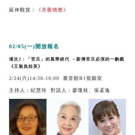
延伸觀賞：
《月夜情愁》
02/05(一)開放報名
場次2：「苦旦」的風華絕代 －薪傳苦旦必演的一齣戲
《王魁負桂英》
2/24(六)14:30-16:00 臺音館B1視聽室
主持人：紀慧玲 對談人：廖瓊枝、張孟逸