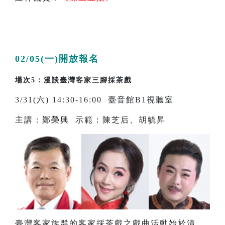
02/05(一)開放報名
場次5：漫談臺灣客家三腳採茶戲
3/31(六) 14:30-16:00 臺音館B1視聽室
主講：鄭榮興 示範：陳芝后、胡毓昇
臺灣客家族群的客家採茶戲之戲曲活動始於清