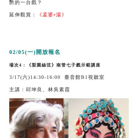
艷的一台戲？
延伸觀賞：
《
孟婆•湯
》
02/05(一)開放報名
場次4：《梨園絲弦》南管七子戲示範講座
3/17(六)14:30-16:00 臺音館B1視聽室
主講：邱坤良、林吳素霞