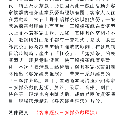
代，稱之為採茶戲，乃是因為此一戲曲活動與客
家族群的種茶產業及勞動經驗有關，客家人以往
在勞動時，常在山野中唱採茶歌以解疲勞，一般
認為採茶戲即由此而產生。三腳採茶戲在表演型
式上並不若客家山歌、民謠，其即興的空間並不
大，歌詞與對白幾乎都有一套程式，是以「張三
郎賣茶」做為故事主軸而編成的戲齣，在發展到
日治時期時，產生了「扛茶」、「拋採茶」的表
演型式，即興意味濃厚，使三腳採茶戲廣受歡
迎。本次「臺灣戲曲藝術節」榮興客家採茶劇團
將推出《客家經典匯演》，帶來一系列經典的
「三腳採茶戲」劇目，並透過本場講座介紹客家
三腳採茶戲的起源、脈絡、發展、音樂、劇目、
特色等，現場也會由陳芝后、胡毓昇兩位資深演
員，現場演示精彩《客家經典匯演》片段。
延伸觀賞：
《
客家經典三腳採茶戲匯演
》