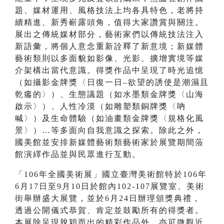
題、媒材運用、風格技法上均各具特色，老將持
續精進、新秀嶄露頭角，值得大家讚賞與關注。
展出之傳統媒材部分，藝術家們以傳統技法注入
新語彙，將個人意念重新詮釋了新意境；新媒體
藝術類則以多面貌如影像、光影、擴增實境等媒
介架構出當代意識。得獎作品中呈現了時光追憶
（如攝影金牌獎〈日復一日–欲望的誘使是潮濕且
乾癟的〉）、生態議題（如水墨類金牌獎〈山海
啟示〉）、人性冷漠（如雕塑類銅牌獎〈吶
喊〉）及生命體驗（如油畫類金牌獎〈規格化風
景〉）…等多面向自我意識之探索。除此之外，
國美館並安排新媒體藝術類藝術家於展覽期間蒞
館演繹作品並與民眾進行互動。
「106年全國美術展」國立臺灣美術館特於106年
6月17日至9月10日於館內102-107展覽室、美術
街舉辦盛大展覽，並於6月24日辦理頒獎典禮，
透過公開儀式恭賀、肯定並鼓勵所有的得獎者。
本展除呈現脫穎而出的精彩作品外，亦可微觀近