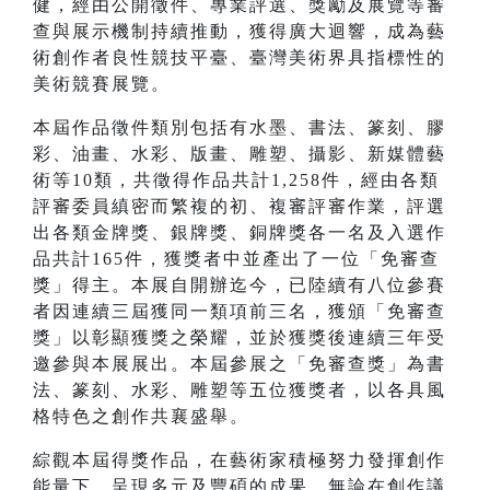
健，經由公開徵件、專業評選、獎勵及展覽等審
查與展示機制持續推動，獲得廣大迴響，成為藝
術創作者良性競技平臺、臺灣美術界具指標性的
美術競賽展覽。
本屆作品徵件類別包括有水墨、書法、篆刻、膠
彩、油畫、水彩、版畫、雕塑、攝影、新媒體藝
術等10類，共徵得作品共計1,258件，經由各類
評審委員縝密而繁複的初、複審評審作業，評選
出各類金牌獎、銀牌獎、銅牌獎各一名及入選作
品共計165件，獲獎者中並產出了一位「免審查
獎」得主。本展自開辦迄今，已陸續有八位參賽
者因連續三屆獲同一類項前三名，獲頒「免審查
獎」以彰顯獲獎之榮耀，並於獲獎後連續三年受
邀參與本展展出。本屆參展之「免審查獎」為書
法、篆刻、水彩、雕塑等五位獲獎者，以各具風
格特色之創作共襄盛舉。
綜觀本屆得獎作品，在藝術家積極努力發揮創作
能量下，呈現多元及豐碩的成果，無論在創作議