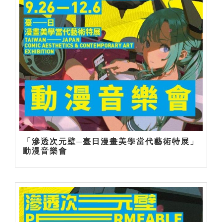
「滲透次元壁─臺日漫畫美學當代藝術特展」
動漫音樂會