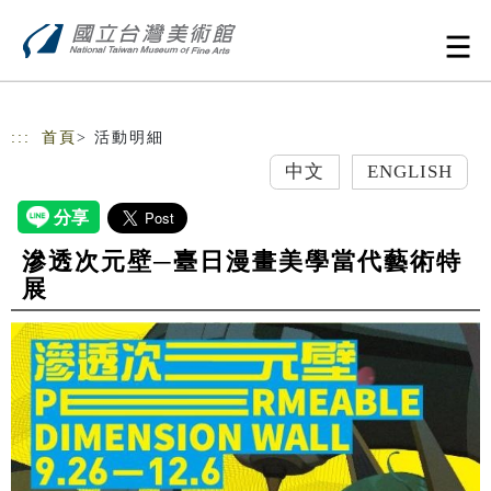
跳到主要內容
網站導覽
:::
首頁
> 活動明細
中文
ENGLISH
滲透次元壁─臺日漫畫美學當代藝術特
展