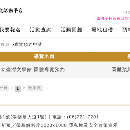
20
如切換分頁再回到
我要報名
活動查詢
活動回顧
場地租借
預
首頁
>導覽預約申請
導覽名稱
國立臺灣文學館 團體導覽預約
團體預
«
»
一頁
最末頁
1
號(湯德章大道1號) | 電話：(06)221-7201
e最新版╱螢幕解析度1920x1080
隱私權及安全政策宣示