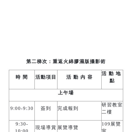
第二梯次：重返火綿膠濕版攝影術
活
動
地
時
間
活動項目
活
動
內
容
點
上午場
研習教室
9:00-9:30
簽到
完成報到
二樓
9:30-
109展覽
現場導賞
展覽導覽
10:00
室