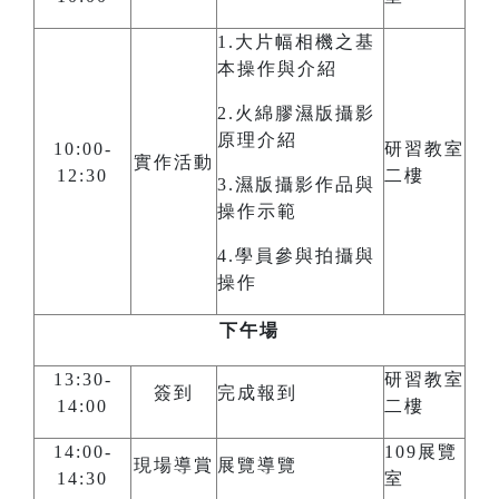
1.大片幅相機之基
本操作與介紹
2.火綿膠濕版攝影
原理介紹
10:00-
研習教室
實作活動
12:30
二樓
3.濕版攝影作品與
操作示範
4.學員參與拍攝與
操作
下午場
13:30-
研習教室
簽到
完成報到
14:00
二樓
14:00-
109展覽
現場導賞
展覽導覽
14:30
室