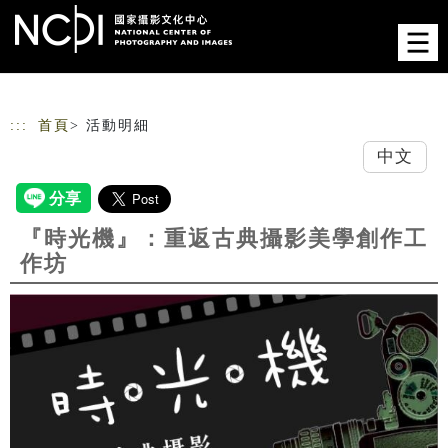
跳到主要內容
網站導覽
:::
首頁
> 活動明細
中文
『時光機』：重返古典攝影美學創作工
作坊