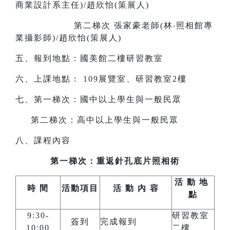
商業設計系主任)/趙欣怡(策展人)
第二梯次 張家豪老師(林‧照相館專
業攝影師)/趙欣怡(策展人)
五、報到地點：國美館二樓研習教室
六、上課地點： 109展覽室、研習教室2樓
七、第一梯次：國中以上學生與一般民眾
第二梯次：高中以上學生與一般民眾
八、課程內容
第一梯次：重返針孔底片照相術
活
動
地
時
間
活動項目
活
動
內
容
點
9:30-
研習教室
簽到
完成報到
10:00
二樓