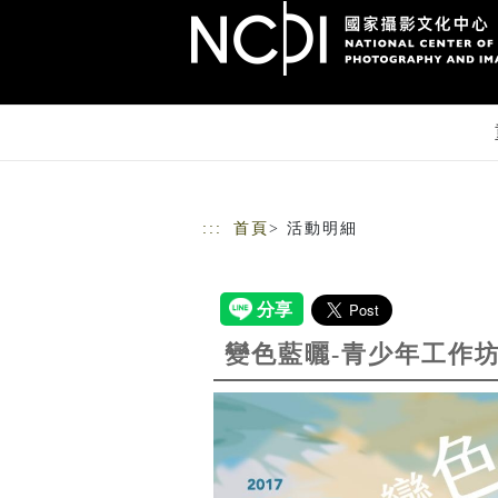
跳到主要內容
網站導覽
:::
首頁
> 活動明細
變色藍曬-青少年工作