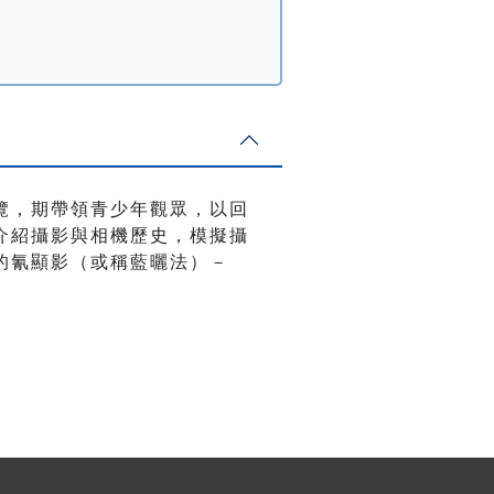
覽，期帶領青少年觀眾，以回
介紹攝影與相機歷史，模擬攝
的氰顯影（或稱藍曬法）－