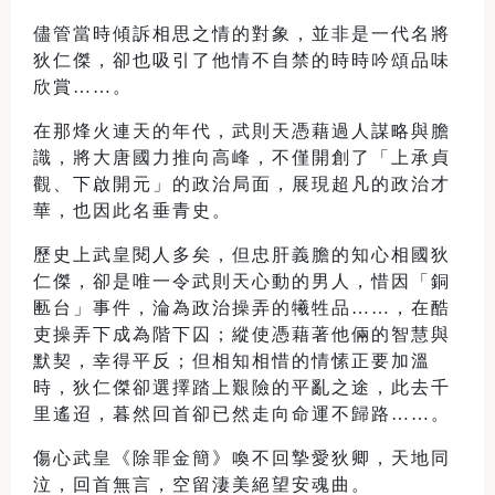
儘管當時傾訴相思之情的對象，並非是一代名將
狄仁傑，卻也吸引了他情不自禁的時時吟頌品味
欣賞……。
在那烽火連天的年代，武則天憑藉過人謀略與膽
識，將大唐國力推向高峰，不僅開創了「上承貞
觀、下啟開元」的政治局面，展現超凡的政治才
華，也因此名垂青史。
歷史上武皇閱人多矣，但忠肝義膽的知心相國狄
仁傑，卻是唯一令武則天心動的男人，惜因「銅
匭台」事件，淪為政治操弄的犧牲品……，在酷
吏操弄下成為階下囚；縱使憑藉著他倆的智慧與
默契，幸得平反；但相知相惜的情愫正要加溫
時，狄仁傑卻選擇踏上艱險的平亂之途，此去千
里遙迢，暮然回首卻已然走向命運不歸路……。
傷心武皇《除罪金簡》喚不回摯愛狄卿，天地同
泣，回首無言，空留淒美絕望安魂曲。