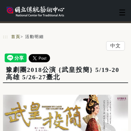
跳到主要內容
網站導覽
:::
首頁
> 活動明細
中文
豫劇團2018公演 {武皇投簡} 5/19-20
高雄 5/26-27臺北