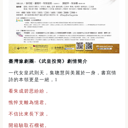
臺灣豫劇團-
《武皇投簡》
劇情簡介
一代女皇武則天，集聰慧與美麗於一身，書寫情
詩的本領更是一絕，1
看朱成碧思紛紛，
憔悴支離為憶君。
不信比來長下淚，
開箱驗取石榴裙。