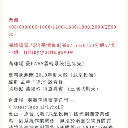
票價：
400/600/800/1000/1200/1600/1800/2000/2500
元
團體購票:請洽臺灣豫劇團07-5828753分機57吳
小姐、tiffany@ncfta.gov.tw
高雄場 愛PASS雲端系統(已售完)
臺灣豫劇團 2018年度大戲《武皇投簡》
編劇 孟華 / 導演 殷青群
張瑄庭 蕭揚玲 特邀嘉賓 （三演武則天）
台北場 兩廳院購票傳送門 --
>
https://goo.gl/1yhcLP
更正：原台北場 [武皇投簡］國光劇團套票優
惠，因系統作業關係，無法於兩廳院網頁購買，
請親洽臺灣豫劇團吳小姐購票07-5828753分機