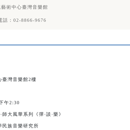
統藝術中心臺灣音樂館
話：02-8866-9676
心臺灣音樂館2樓
午2:30
頌·師大風華系列《彈·談·樂》
學民族音樂研究所